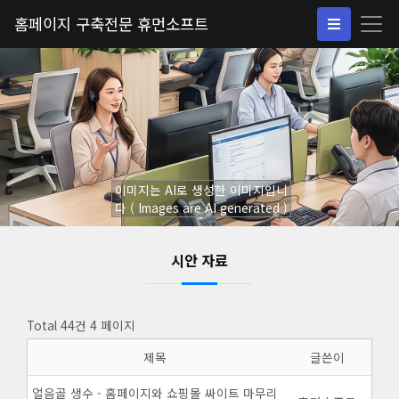
홈페이지 구축전문 휴먼소프트
이미지는 AI로 생성한 이미지입니
다 ( Images are AI generated )
시안 자료
Total 44건
4 페이지
제목
글쓴이
얼음골 생수 - 홈페이지와 쇼핑몰 싸이트 마무리