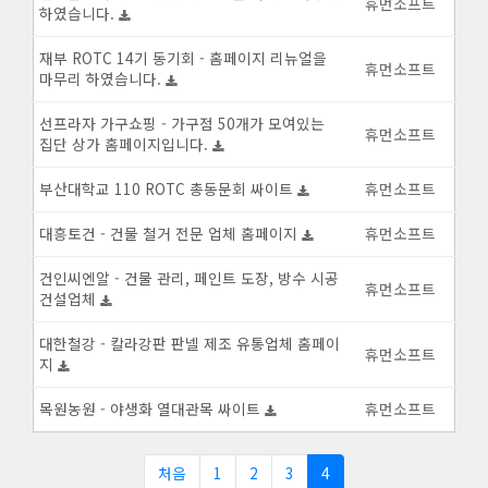
휴먼소프트
하였습니다.
재부 ROTC 14기 동기회 - 홈페이지 리뉴얼을
휴먼소프트
마무리 하였습니다.
선프라자 가구쇼핑 - 가구점 50개가 모여있는
휴먼소프트
집단 상가 홈페이지입니다.
부산대학교 110 ROTC 총동문회 싸이트
휴먼소프트
대흥토건 - 건물 철거 전문 업체 홈페이지
휴먼소프트
건인씨엔알 - 건물 관리, 페인트 도장, 방수 시공
휴먼소프트
건설업체
대한철강 - 칼라강판 판넬 제조 유통업체 홈페이
휴먼소프트
지
목원농원 - 야생화 열대관목 싸이트
휴먼소프트
처음
1
2
3
4