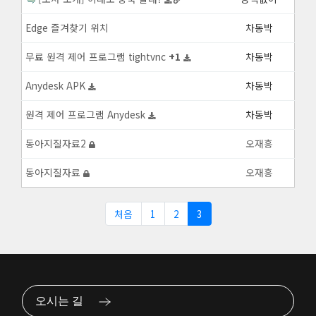
Edge 즐겨찾기 위치
차동박
무료 원격 제어 프로그램 tightvnc
+
1
차동박
Anydesk APK
차동박
원격 제어 프로그램 Anydesk
차동박
동아지질자료2
오재흥
동아지질자료
오재흥
처음
1
2
3
오시는 길