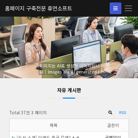
홈페이지 구축전문 휴먼소프트
이미지는 AI로 생성한 이미지입니
다 ( Images are AI generated )
자유 게시판
Total 37건
3 페이지
RSS
제목
글쓴이
[도서 소개] 이래도 중국 갈래?
공백없이