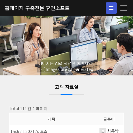
홈페이지 구축전문 휴먼소프트
이미지는 AI로 생성한 이미지입니
다 ( Images are AI generated )
고객 자료실
Total 111건
4 페이지
제목
글쓴이
차동박
tax62 120217s