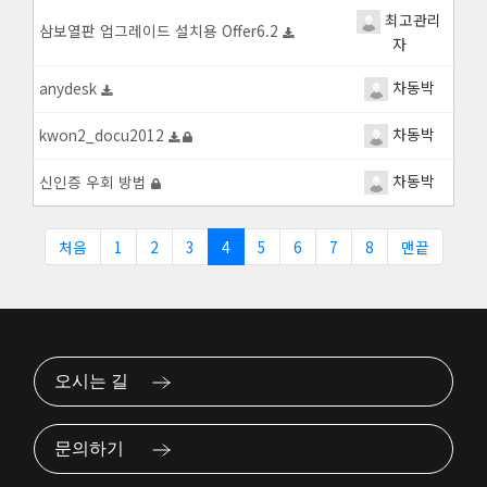
최고관리
삼보열판 업그레이드 설치용 Offer6.2
자
차동박
anydesk
차동박
kwon2_docu2012
차동박
신인증 우회 방법
처음
1
2
3
4
5
6
7
8
맨끝
오시는 길
문의하기